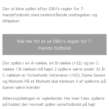
Der vil blive spillet efter DBU's regler for 7-
mandsfodbold, med nedenstående undtagelser og
tilføjelser.
Klik her for at se DBU's regler for 7-
mands fodbold
Der spilles i en A-række, en B-række (+32), og en C-
række. I B-rækken må højst 2 spillere være under 32 år.
C-rækken er forbeholdt Veteraner (+50), Dame Senior
og Mixhold. På et Mixhold skal minimum 3 af spillerne på
banen være kvinder.
Aldersopdelingen er vejledende. Har man f.eks. spillere
på holdet der normalt spiller seriefodbold på højt