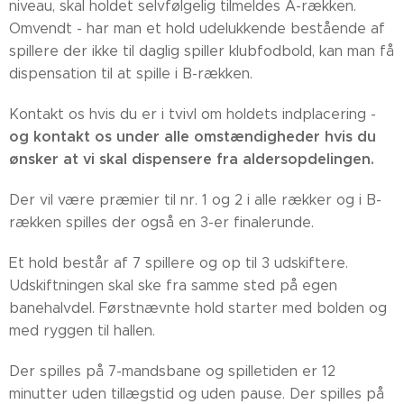
niveau, skal holdet selvfølgelig tilmeldes A-rækken.
Omvendt - har man et hold udelukkende bestående af
spillere der ikke til daglig spiller klubfodbold, kan man få
dispensation til at spille i B-rækken.
Kontakt os hvis du er i tvivl om holdets indplacering -
og kontakt os under alle omstændigheder hvis du
ønsker at vi skal dispensere fra aldersopdelingen.
Der vil være præmier til nr. 1 og 2 i alle rækker og i B-
rækken spilles der også en 3-er finalerunde.
Et hold består af 7 spillere og op til 3 udskiftere.
Udskiftningen skal ske fra samme sted på egen
banehalvdel. Førstnævnte hold starter med bolden og
med ryggen til hallen.
Der spilles på 7-mandsbane og spilletiden er 12
minutter uden tillægstid og uden pause. Der spilles på